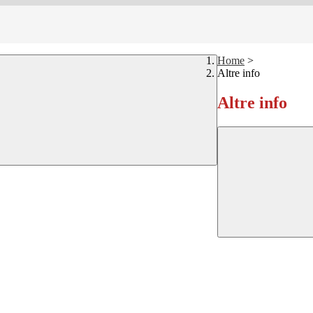
Home
>
Altre info
Altre info