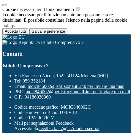
Cookie necessari per il funzionamento
I cookie necessari per il funzionamento non possono essere
disabilitati. È possibile consultare l'elenco nella pagina della cookie
policy.
Accetta tutti
Salva le preferenze
Istituto Comprensivo 7
Contatti
Istituto Comprensivo 7
Via Francesco Nicoli, 152 – 41124 Modena (MO)
Tel:
059 352184
Email:
moic846002@istruzione.it
Link per inviare una mail
PEC:
moic846002@pec.istruzione.it
Link per inviare una mail
C.F.: 94186030360
Codice meccanografico: MOIC846002C
Codice univoco ufficio: UF6VT2
Codice IPA: IC7ICM
Mail per segnalazioni Feedback
Accessibilità:
feedback.ic7@ic7modena.edu.it