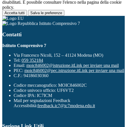
disabilitati. È possibile consultare l'elenco nella pagina della cookie
policy.
Accetta tutti
Salva le preferenze
Istituto Comprensivo 7
Contatti
Istituto Comprensivo 7
Via Francesco Nicoli, 152 – 41124 Modena (MO)
Tel:
059 352184
Email:
moic846002@istruzione.it
Link per inviare una mail
PEC:
moic846002@pec.istruzione.it
Link per inviare una mail
C.F.: 94186030360
Codice meccanografico: MOIC846002C
Codice univoco ufficio: UF6VT2
Codice IPA: IC7ICM
Mail per segnalazioni Feedback
Accessibilità:
feedback.ic7@ic7modena.edu.it
Sezione Link Utili