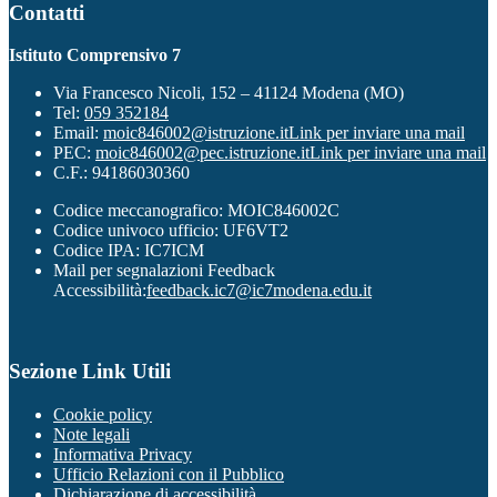
Contatti
Istituto Comprensivo 7
Via Francesco Nicoli, 152 – 41124 Modena (MO)
Tel:
059 352184
Email:
moic846002@istruzione.it
Link per inviare una mail
PEC:
moic846002@pec.istruzione.it
Link per inviare una mail
C.F.: 94186030360
Codice meccanografico: MOIC846002C
Codice univoco ufficio: UF6VT2
Codice IPA: IC7ICM
Mail per segnalazioni Feedback
Accessibilità:
feedback.ic7@ic7modena.edu.it
Sezione Link Utili
Cookie policy
Note legali
Informativa Privacy
Ufficio Relazioni con il Pubblico
Dichiarazione di accessibilità