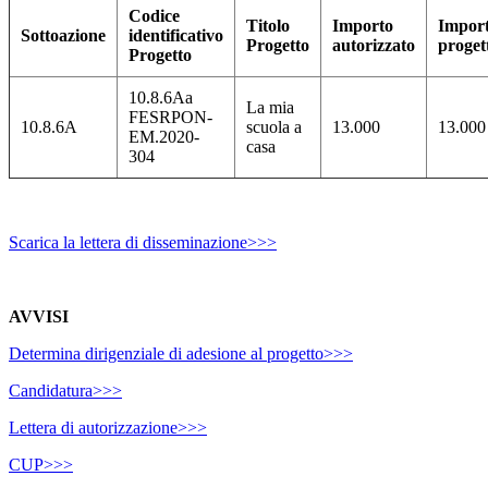
Codice
Titolo
Importo
Impor
Sottoazione
identificativo
Progetto
autorizzato
proget
Progetto
10.8.6Aa
La mia
FESRPON-
10.8.6A
scuola a
13.000
13.000
EM.2020-
casa
304
Scarica la lettera di disseminazione>>>
AVVISI
Determina dirigenziale di adesione al progetto>>>
Candidatura>>>
Lettera di autorizzazione>>>
CUP>>>