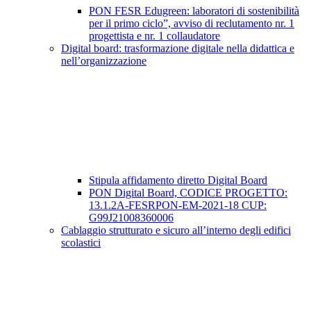
PON FESR Edugreen: laboratori di sostenibilità
per il primo ciclo”, avviso di reclutamento nr. 1
progettista e nr. 1 collaudatore
Digital board: trasformazione digitale nella didattica e
nell’organizzazione
Stipula affidamento diretto Digital Board
PON Digital Board, CODICE PROGETTO:
13.1.2A-FESRPON-EM-2021-18 CUP:
G99J21008360006
Cablaggio strutturato e sicuro all’interno degli edifici
scolastici