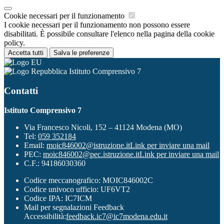
Cookie necessari per il funzionamento
I cookie necessari per il funzionamento non possono essere
disabilitati. È possibile consultare l'elenco nella pagina della cookie
policy.
Accetta tutti
Salva le preferenze
Istituto Comprensivo 7
Contatti
Istituto Comprensivo 7
Via Francesco Nicoli, 152 – 41124 Modena (MO)
Tel:
059 352184
Email:
moic846002@istruzione.it
Link per inviare una mail
PEC:
moic846002@pec.istruzione.it
Link per inviare una mail
C.F.: 94186030360
Codice meccanografico: MOIC846002C
Codice univoco ufficio: UF6VT2
Codice IPA: IC7ICM
Mail per segnalazioni Feedback
Accessibilità:
feedback.ic7@ic7modena.edu.it