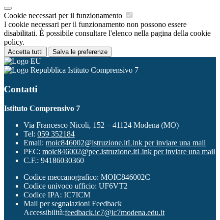
Cookie necessari per il funzionamento
I cookie necessari per il funzionamento non possono essere
disabilitati. È possibile consultare l'elenco nella pagina della cookie
policy.
Accetta tutti
Salva le preferenze
Istituto Comprensivo 7
Contatti
Istituto Comprensivo 7
Via Francesco Nicoli, 152 – 41124 Modena (MO)
Tel:
059 352184
Email:
moic846002@istruzione.it
Link per inviare una mail
PEC:
moic846002@pec.istruzione.it
Link per inviare una mail
C.F.: 94186030360
Codice meccanografico: MOIC846002C
Codice univoco ufficio: UF6VT2
Codice IPA: IC7ICM
Mail per segnalazioni Feedback
Accessibilità:
feedback.ic7@ic7modena.edu.it