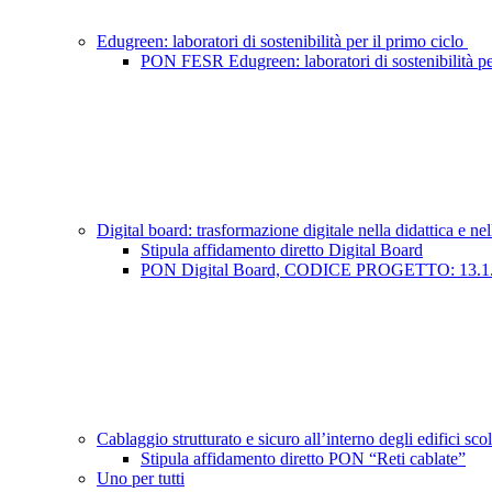
Edugreen: laboratori di sostenibilità per il primo ciclo
PON FESR Edugreen: laboratori di sostenibilità per 
Digital board: trasformazione digitale nella didattica e n
Stipula affidamento diretto Digital Board
PON Digital Board, CODICE PROGETTO: 13.
Cablaggio strutturato e sicuro all’interno degli edifici sco
Stipula affidamento diretto PON “Reti cablate”
Uno per tutti