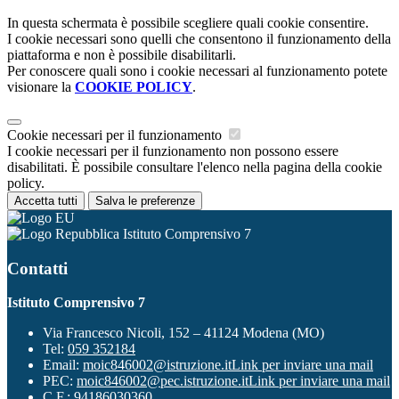
In questa schermata è possibile scegliere quali cookie consentire.
I cookie necessari sono quelli che consentono il funzionamento della
piattaforma e non è possibile disabilitarli.
Per conoscere quali sono i cookie necessari al funzionamento potete
visionare la
COOKIE POLICY
.
Cookie necessari per il funzionamento
I cookie necessari per il funzionamento non possono essere
disabilitati. È possibile consultare l'elenco nella pagina della cookie
policy.
Accetta tutti
Salva le preferenze
Istituto Comprensivo 7
Contatti
Istituto Comprensivo 7
Via Francesco Nicoli, 152 – 41124 Modena (MO)
Tel:
059 352184
Email:
moic846002@istruzione.it
Link per inviare una mail
PEC:
moic846002@pec.istruzione.it
Link per inviare una mail
C.F.: 94186030360