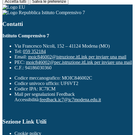
Accetta tutti
Salva le preferenze
Istituto Comprensivo 7
Contatti
Istituto Comprensivo 7
Via Francesco Nicoli, 152 – 41124 Modena (MO)
Tel:
059 352184
Email:
moic846002@istruzione.it
Link per inviare una mail
PEC:
moic846002@pec.istruzione.it
Link per inviare una mail
C.F.: 94186030360
Codice meccanografico: MOIC846002C
Codice univoco ufficio: UF6VT2
Codice IPA: IC7ICM
Mail per segnalazioni Feedback
Accessibilità:
feedback.ic7@ic7modena.edu.it
Sezione Link Utili
Cookie policy