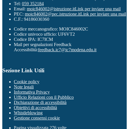
Tel:
059 352184
Email:
moic846002@istruzione.it
Link per inviare una mail
PEC:
moic846002@pec.istruzione.it
Link per inviare una mail
C.F.: 94186030360
Codice meccanografico: MOIC846002C
Codice univoco ufficio: UF6VT2
Codice IPA: IC7ICM
Mail per segnalazioni Feedback
Accessibilità:
feedback.ic7@ic7modena.edu.it
Sezione Link Utili
Cookie policy
Note legali
Informativa Privacy
Ufficio Relazioni con il Pubblico
Dichiarazione di accessibilità
Obiettivi di accessibilità
Whistleblowing
Gestione consensi cookie
Pagina visualizzata
276
volte