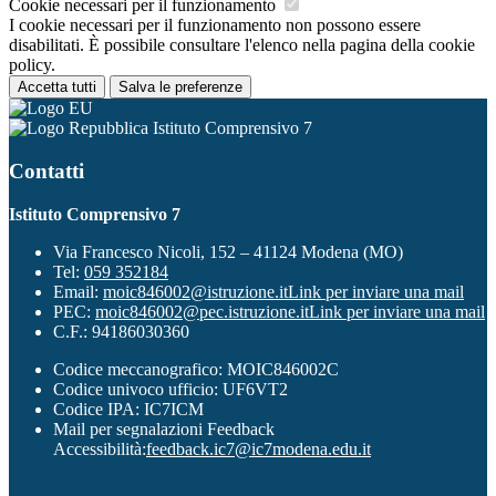
Cookie necessari per il funzionamento
I cookie necessari per il funzionamento non possono essere
disabilitati. È possibile consultare l'elenco nella pagina della cookie
policy.
Accetta tutti
Salva le preferenze
Istituto Comprensivo 7
Contatti
Istituto Comprensivo 7
Via Francesco Nicoli, 152 – 41124 Modena (MO)
Tel:
059 352184
Email:
moic846002@istruzione.it
Link per inviare una mail
PEC:
moic846002@pec.istruzione.it
Link per inviare una mail
C.F.: 94186030360
Codice meccanografico: MOIC846002C
Codice univoco ufficio: UF6VT2
Codice IPA: IC7ICM
Mail per segnalazioni Feedback
Accessibilità:
feedback.ic7@ic7modena.edu.it