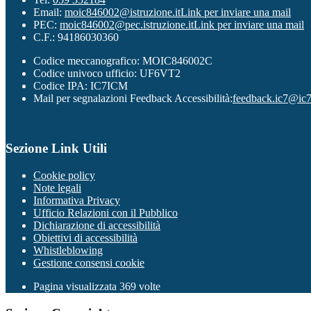
Email:
moic846002@istruzione.it
Link per inviare una mail
PEC:
moic846002@pec.istruzione.it
Link per inviare una mail
C.F.: 94186030360
Codice meccanografico: MOIC846002C
Codice univoco ufficio: UF6VT2
Codice IPA: IC7ICM
Mail per segnalazioni Feedback Accessibilità:
feedback.ic7@ic7
Sezione Link Utili
Cookie policy
Note legali
Informativa Privacy
Ufficio Relazioni con il Pubblico
Dichiarazione di accessibilità
Obiettivi di accessibilità
Whistleblowing
Gestione consensi cookie
Pagina visualizzata
369
volte