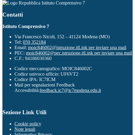
Istituto Comprensivo 7
Contatti
Istituto Comprensivo 7
Via Francesco Nicoli, 152 – 41124 Modena (MO)
Tel:
059 352184
Email:
moic846002@istruzione.it
Link per inviare una mail
PEC:
moic846002@pec.istruzione.it
Link per inviare una mail
C.F.: 94186030360
Codice meccanografico: MOIC846002C
Codice univoco ufficio: UF6VT2
Codice IPA: IC7ICM
Mail per segnalazioni Feedback
Accessibilità:
feedback.ic7@ic7modena.edu.it
Sezione Link Utili
Cookie policy
Note legali
Informativa Privacy