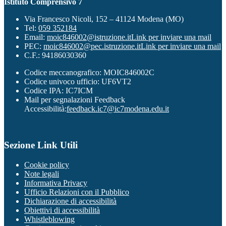
Istituto Comprensivo 7
Via Francesco Nicoli, 152 – 41124 Modena (MO)
Tel:
059 352184
Email:
moic846002@istruzione.it
Link per inviare una mail
PEC:
moic846002@pec.istruzione.it
Link per inviare una mail
C.F.: 94186030360
Codice meccanografico: MOIC846002C
Codice univoco ufficio: UF6VT2
Codice IPA: IC7ICM
Mail per segnalazioni Feedback
Accessibilità:
feedback.ic7@ic7modena.edu.it
Sezione Link Utili
Cookie policy
Note legali
Informativa Privacy
Ufficio Relazioni con il Pubblico
Dichiarazione di accessibilità
Obiettivi di accessibilità
Whistleblowing