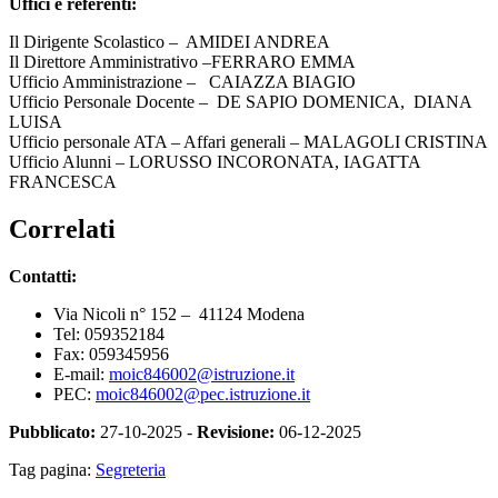
Uffici e referenti:
Il Dirigente Scolastico – AMIDEI ANDREA
Il Direttore Amministrativo –FERRARO EMMA
Ufficio Amministrazione – CAIAZZA BIAGIO
Ufficio Personale Docente – DE SAPIO DOMENICA, DIANA
LUISA
Ufficio personale ATA – Affari generali – MALAGOLI CRISTINA
Ufficio Alunni – LORUSSO INCORONATA, IAGATTA
FRANCESCA
Correlati
Contatti:
Via Nicoli n° 152 – 41124 Modena
Tel: 059352184
Fax: 059345956
E-mail:
moic846002@istruzione.it
PEC:
moic846002@pec.istruzione.it
Pubblicato:
27-10-2025 -
Revisione:
06-12-2025
Tag pagina:
Segreteria