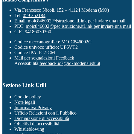
Via Francesco Nicoli, 152 – 41124 Modena (MO)
Tel:
059 352184
Email:
moic846002@istruzione.it
Link per inviare una mail
PEC:
moic846002@pec.istruzione.it
Link per inviare una mail
C.F.: 94186030360
Codice meccanografico: MOIC846002C
Codice univoco ufficio: UF6VT2
Codice IPA: IC7ICM
Mail per segnalazioni Feedback
Accessibilità:
feedback.ic7@ic7modena.edu.it
Sezione Link Utili
Cookie policy
Note legali
Informativa Privacy
Ufficio Relazioni con il Pubblico
Dichiarazione di accessibilità
Obiettivi di accessibilità
Whistleblowing