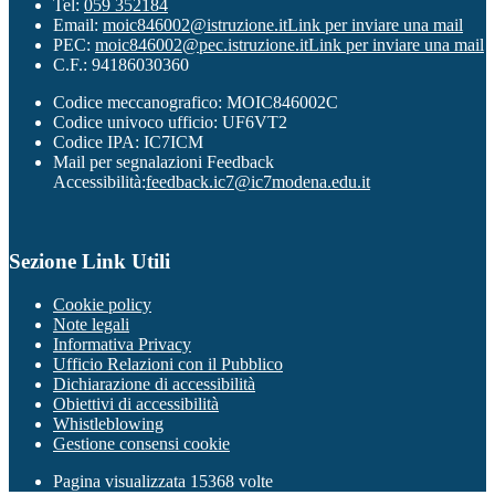
Tel:
059 352184
Email:
moic846002@istruzione.it
Link per inviare una mail
PEC:
moic846002@pec.istruzione.it
Link per inviare una mail
C.F.: 94186030360
Codice meccanografico: MOIC846002C
Codice univoco ufficio: UF6VT2
Codice IPA: IC7ICM
Mail per segnalazioni Feedback
Accessibilità:
feedback.ic7@ic7modena.edu.it
Sezione Link Utili
Cookie policy
Note legali
Informativa Privacy
Ufficio Relazioni con il Pubblico
Dichiarazione di accessibilità
Obiettivi di accessibilità
Whistleblowing
Gestione consensi cookie
Pagina visualizzata
15368
volte