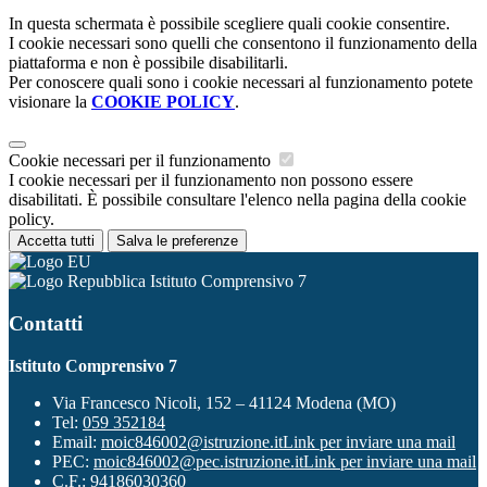
In questa schermata è possibile scegliere quali cookie consentire.
I cookie necessari sono quelli che consentono il funzionamento della
piattaforma e non è possibile disabilitarli.
Per conoscere quali sono i cookie necessari al funzionamento potete
visionare la
COOKIE POLICY
.
Cookie necessari per il funzionamento
I cookie necessari per il funzionamento non possono essere
disabilitati. È possibile consultare l'elenco nella pagina della cookie
policy.
Accetta tutti
Salva le preferenze
Istituto Comprensivo 7
Contatti
Istituto Comprensivo 7
Via Francesco Nicoli, 152 – 41124 Modena (MO)
Tel:
059 352184
Email:
moic846002@istruzione.it
Link per inviare una mail
PEC:
moic846002@pec.istruzione.it
Link per inviare una mail
C.F.: 94186030360