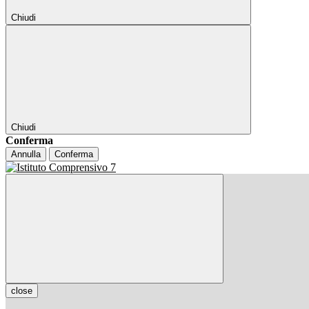
Chiudi
Chiudi
Conferma
Annulla
Conferma
close