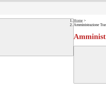
Home
>
Amministrazione Tra
Amministr