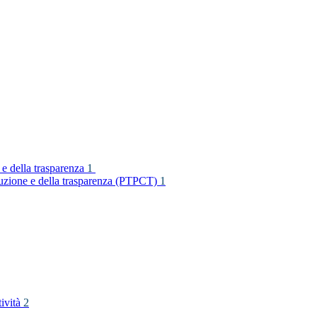
 e della trasparenza
1
rruzione e della trasparenza (PTPCT)
1
tività
2