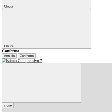
Chiudi
Chiudi
Conferma
Annulla
Conferma
close