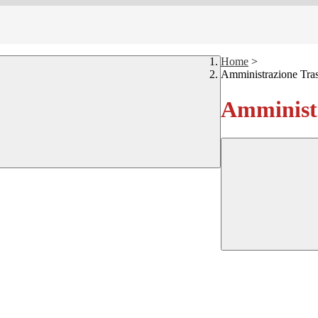
Home
>
Amministrazione Tra
Amministr