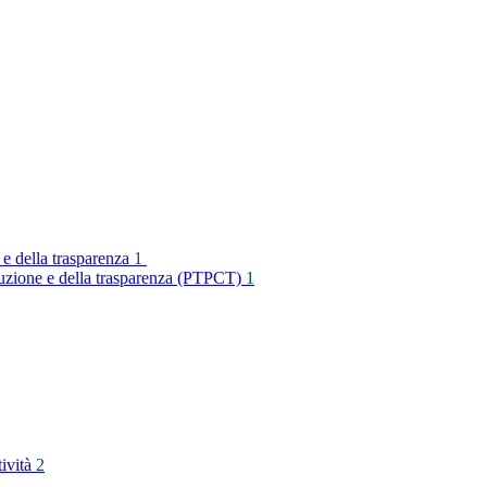
 e della trasparenza
1
rruzione e della trasparenza (PTPCT)
1
tività
2