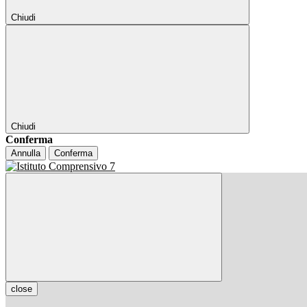
Chiudi
Chiudi
Conferma
Annulla
Conferma
close