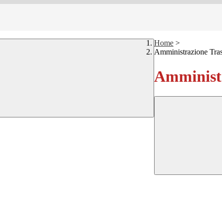
Home
>
Amministrazione Tra
Amministr