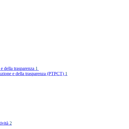
 e della trasparenza
1
rruzione e della trasparenza (PTPCT)
1
tività
2