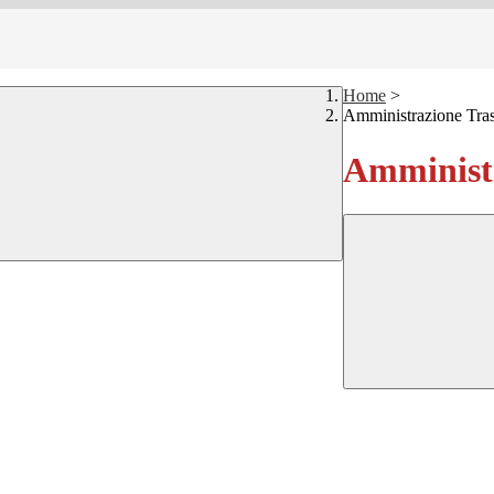
Home
>
Amministrazione Tra
Amministr