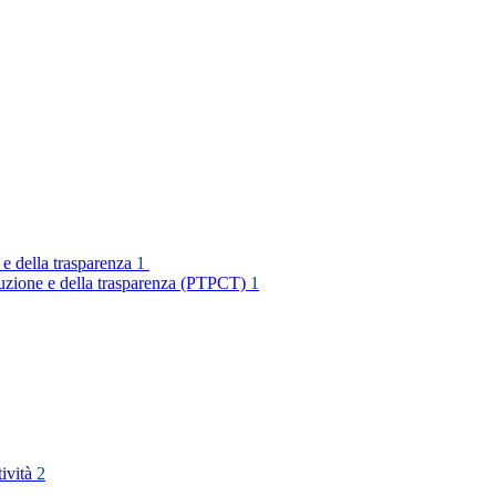
 e della trasparenza
1
rruzione e della trasparenza (PTPCT)
1
tività
2