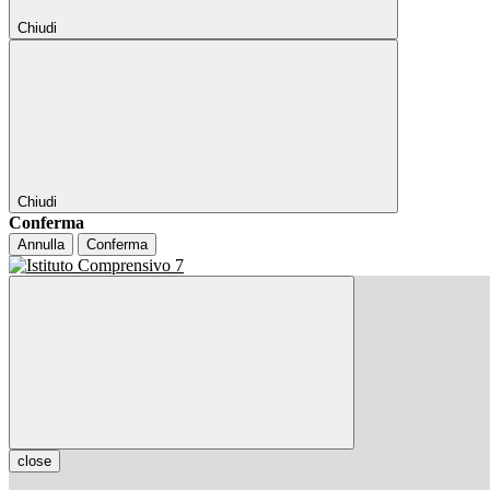
Chiudi
Chiudi
Conferma
Annulla
Conferma
close