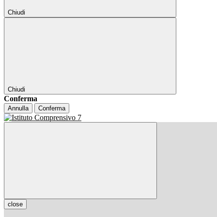
Chiudi
Chiudi
Conferma
Annulla
Conferma
close