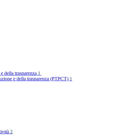
 e della trasparenza
1
rruzione e della trasparenza (PTPCT)
1
tività
2