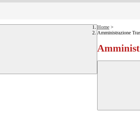
Home
>
Amministrazione Tra
Amministr