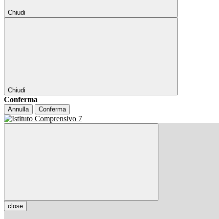
Chiudi
Chiudi
Conferma
Annulla
Conferma
close