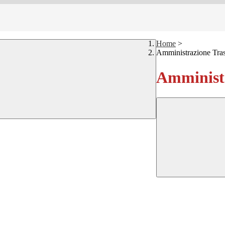
Home
>
Amministrazione Tra
Amministr