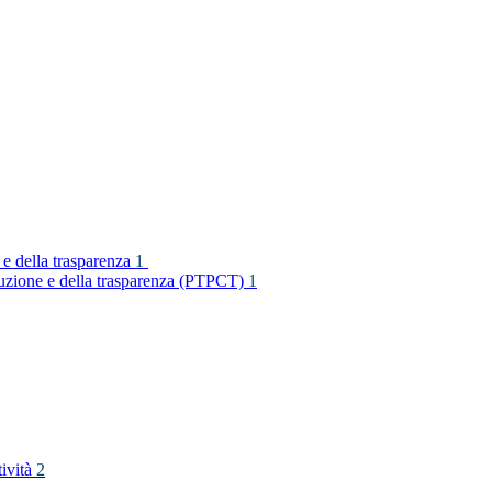
 e della trasparenza
1
rruzione e della trasparenza (PTPCT)
1
tività
2