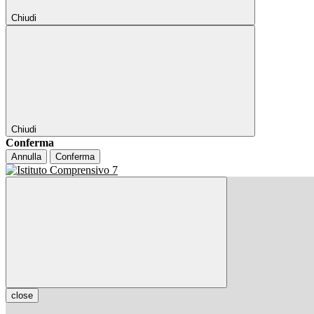
Chiudi
Chiudi
Conferma
Annulla
Conferma
close