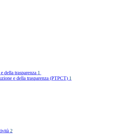
 e della trasparenza
1
rruzione e della trasparenza (PTPCT)
1
tività
2