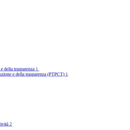
 e della trasparenza
1
rruzione e della trasparenza (PTPCT)
1
tività
2