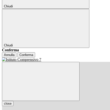
Chiudi
Chiudi
Conferma
Annulla
Conferma
close