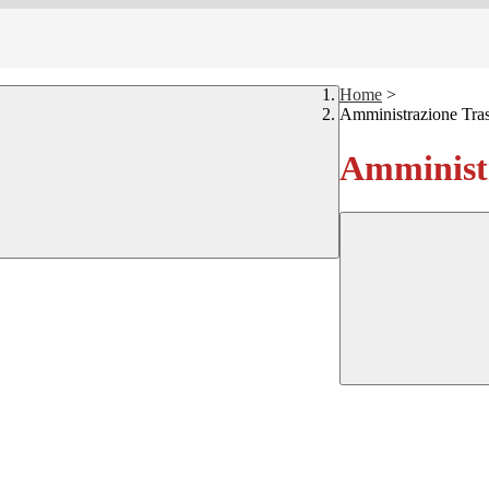
Home
>
Amministrazione Tra
Amministr