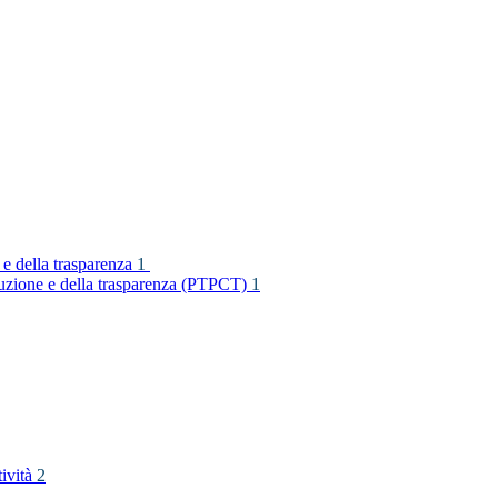
 e della trasparenza
1
rruzione e della trasparenza (PTPCT)
1
tività
2