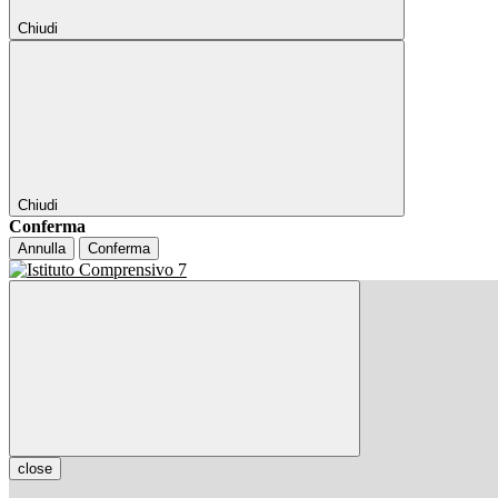
Chiudi
Chiudi
Conferma
Annulla
Conferma
close