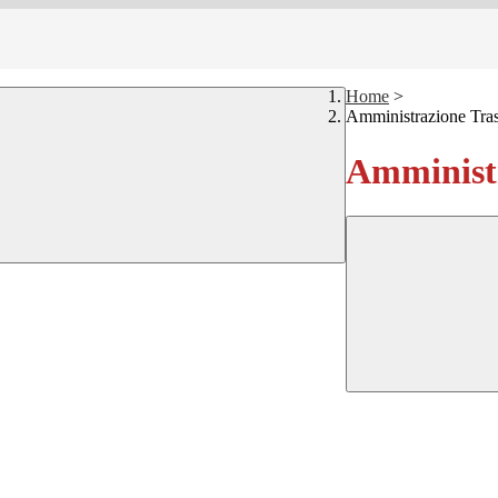
Home
>
Amministrazione Tra
Amministr