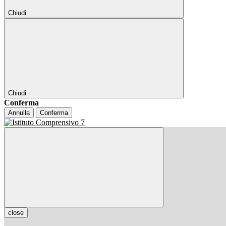
Chiudi
Chiudi
Conferma
Annulla
Conferma
close