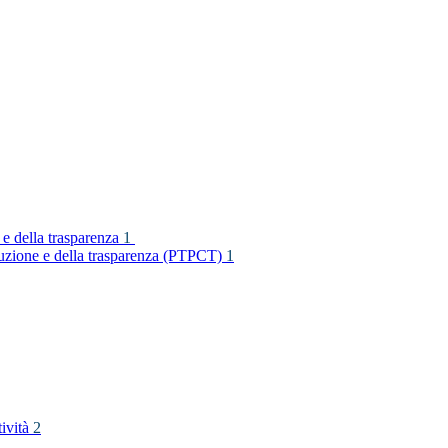
 e della trasparenza
1
rruzione e della trasparenza (PTPCT)
1
tività
2