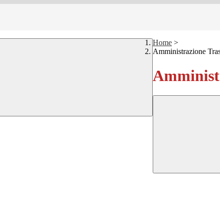
Home
>
Amministrazione Tra
Amministr